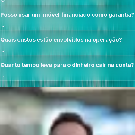
Posso usar um imóvel financiado como garantia?
Quais custos estão envolvidos na operação?
Quanto tempo leva para o dinheiro cair na conta?
Ver todas as perguntas frequentes
ASSINADO PELO FUNDADOR
Fundei a Credios em 2019 porque vi
empresários e médicos pagando 4% ao mês em
crédito caro, com R$ 2 milhões em imóvel
parado.
Isso ainda me incomoda.
Gabriel Meirelles