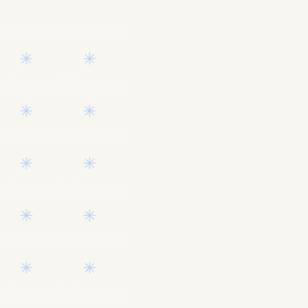
✳︎
✳︎
✳︎
✳︎
✳︎
✳︎
✳︎
✳︎
✳︎
✳︎