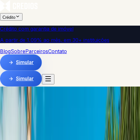
Crédito
Crédito com garantia de imóvel
A partir de 1,09% ao mês, em 30+ instituições
Blog
Sobre
Parceiros
Contato
Simular
Simular
500+ operações
estruturadas desde 2019
Transforme seu imóvel
em
capital estratégico.