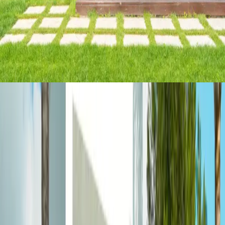
Central exige.
Transparência total
Você conhece cada condição, taxa, prazo e custos, antes
de assinar.
COMO FUNCIONA
Da simulação ao dinheiro na
conta, em
quatro passos
.
Você acompanha cada etapa e fala sempre com gente de
verdade, da primeira análise até o dinheiro na conta.
Resposta em até
2 horas úteis
01