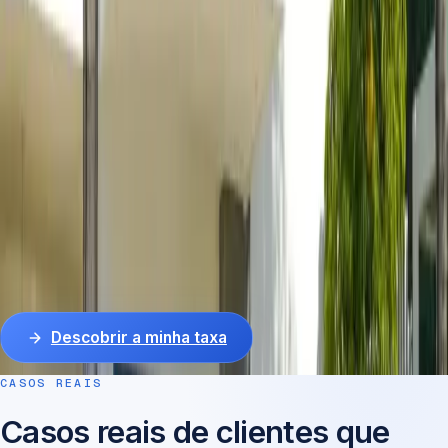
Os R$ 800 mil que faltavam
Banco · R$ 1,2 mi
Valor cheio · R$ 2 mi
Sozinho, nos bancos onde já era cliente, conseguiu só R$
1,2 mi. Levamos o caso à instituição certa e ele saiu com o
valor cheio em vinte dias
, a uma taxa abaixo da média.
Capital para quem construiu patrimônio.
Casos reais, anonimizados para preservar a privacidade. O
resultado varia conforme perfil, imóvel e instituição.
Descobrir a minha taxa
CASOS REAIS
Casos reais de clientes que