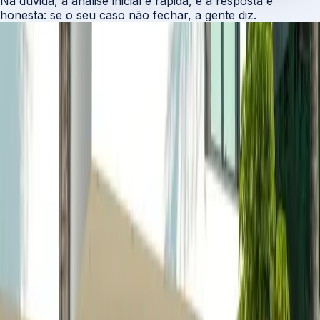
Na dúvida, a análise inicial é rápida, e a resposta é
honesta: se o seu caso não fechar, a gente diz.
NA PRÁTICA
O que muda quando o mercado
disputa
o seu crédito.
Dois casos reais, anonimizados, não inventados.
A taxa que o próprio banco não deu
1,88%
1,29%
a.m. + IPCA
R$ 1,98 mi
de economia num crédito de R$ 1,5 mi por 20 anos.
Parcela de R$ 28,5 mil → R$ 20,3 mil por mês.