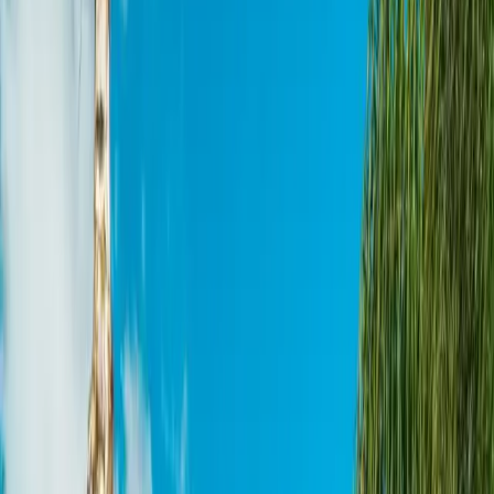
Crédito com garantia de imóvel para negócios,
investimentos e projetos pessoais. A partir de 1,09%
ao mês + IPCA, a gente negocia a sua proposta com
os nossos parceiros e volta com a melhor condição
que o mercado tiver.
Regulado pelo Banco Central
•
O imóvel
continua seu
A simulação não afeta o seu score de crédito
Simulação · sem compromisso · 2 min
Veja quanto o seu imóvel libera
Valor do imóvel
R$
Quanto você precisa?
de R$ 75 mil a 60% do imóvel
R$