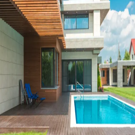
abrir mão dele
.
Você oferece um imóvel como garantia e, em troca, libera
um crédito muito mais barato e longo do que qualquer
linha sem garantia. Enquanto paga as parcelas, o imóvel
segue 100% seu, para morar, alugar ou usar. Quitado o
crédito, a garantia se encerra.
O imóvel continua seu
Você segue morando, alugando ou usando o bem
normalmente.
Segurança regulatória
Operação formalizada com a proteção que o Banco