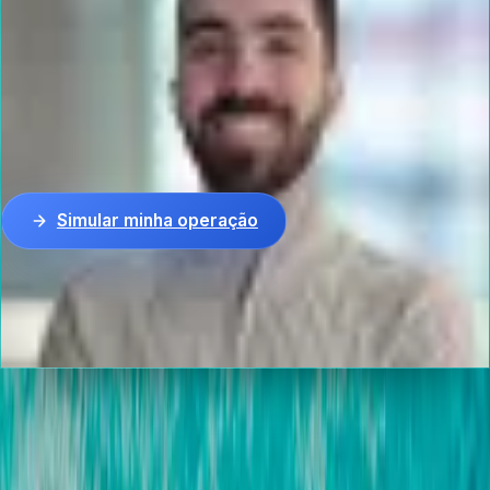
Fundador, Credios · Blumenau, SC
R$ 150 mi+
em crédito liberado
500+
clientes atendidos
30+
instituições parceiras
Simular minha operação
Atendimento por pessoa, não por robô. Resposta em até
2 horas úteis
.
Resolução BCB nº 4.935/2021
· CNPJ
55.986.282/0001-30