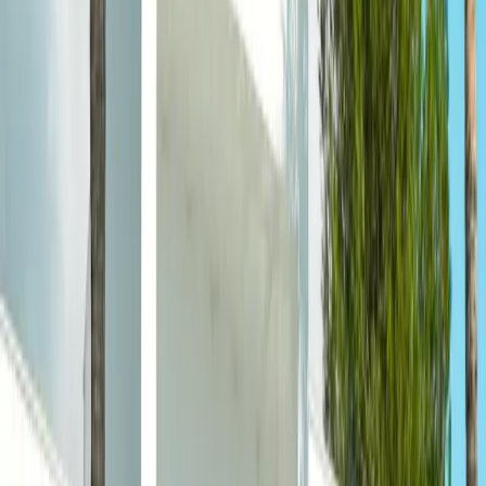
Simulação e análise
Você simula em 2 minutos. Avaliamos perfil, imóvel e
objetivo, e dizemos com franqueza se faz sentido.
02
Propostas de 30+ instituições
Levamos sua operação ao mercado. As instituições
competem; comparamos taxa, prazo, CET e cláusulas.
03
Documentação e avaliação
Cuidamos da papelada. O banco avalia o imóvel e você
assina o contrato digitalmente, com tudo às claras.
04