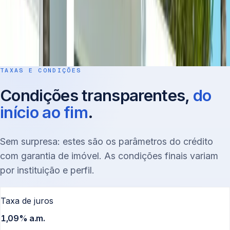
Dinheiro na conta
Em média, cerca de 15 dias úteis entre a proposta aceita e
o dinheiro na sua conta.
TAXAS E CONDIÇÕES
Condições transparentes,
do
início ao fim
.
Sem surpresa: estes são os parâmetros do crédito
com garantia de imóvel. As condições finais variam
por instituição e perfil.
Taxa de juros
1,09% a.m.