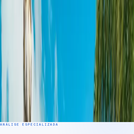
Continuar simulação
Resposta em 2h
Banco Central
Dados
protegidos
ACESSO A 30+ BANCOS, FINTECHS E FUNDOS DE
CRÉDITO
Elas competem pela sua proposta, você fica com a
melhor. Condições de crédito variam por instituição.
ANÁLISE ESPECIALIZADA