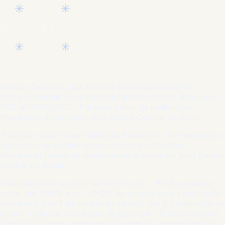
✳︎
✳︎
✳︎
✳︎
Credios Serviços Ltda
• CNPJ
55.986.282/0001-30
·
Correspondente bancário regulamentado pela Resolução
BCB nº 4.935/2021 · Parceiro oficial de instituições
financeiras autorizadas pelo Banco Central do Brasil.
A Credios não é uma instituição financeira. Intermediamos
operações de crédito entre clientes e instituições
financeiras parceiras devidamente autorizadas pelo Banco
Central do Brasil.
Taxas de juros: a partir de 1,09% a.m. + IPCA, podendo
variar até 1,80% a.m. + IPCA, de acordo com a instituição
financeira, perfil de crédito do cliente, tipo e localização do
imóvel, e demais condições da operação. O Custo Efetivo
Total (CET) varia conforme as condições específicas de