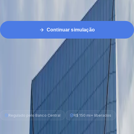
R$
Continuar simulação
Resposta em 2h
Banco Central
Dados
protegidos
Comparamos sua operação em 30+ instituições
pela melhor condição.
Até 60% do valor do imóvel, a partir de 1,09% ao
mês + IPCA, em até 20 anos.
Resposta de um especialista no WhatsApp em até 2
horas úteis.
Seu imóvel continua seu — entra apenas como
garantia.
Regulado pelo Banco Central
R$ 150 mi+ liberados
O caminho