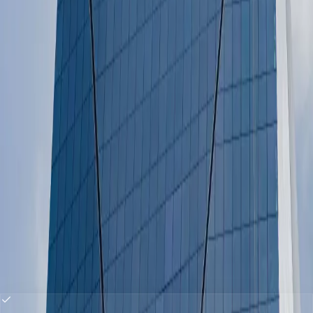
04
Dinheiro na conta
Aceitou a proposta? Em média, cerca de 15 dias úteis
entre a assinatura e a liberação.
TRANSPARÊNCIA
O que precisa ser verdade para
a
conta fechar
.
Preferimos dizer antes a desapontar depois. Se o seu
caso está fora destes critérios, a operação não
avança nos bancos — e o seu tempo vale mais que
um formulário.