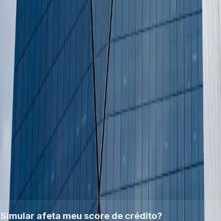
Modalidade
Taxa típica
Prazo
Crédito com garantia de
a partir de
imóvel
é o que simulamos
1,09% a.m. +
até 240 meses
aqui
IPCA
Empréstimo pessoal sem
6% a 8% a.m.
até 60 meses
garantia
sem prazo — e
acima de
Rotativo do cartão
é essa a
400% ao ano
armadilha
Referências: estatísticas de crédito do Banco Central do
Brasil. Taxas variam por instituição, perfil e imóvel.
DÚVIDAS
O que perguntam antes de
simular
.
Simular afeta meu score de crédito?