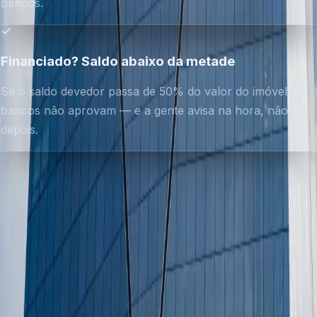
bancos.
Financiado? Saldo abaixo da metade
Se o saldo devedor passa de 50% do valor do imóvel, os
bancos não aprovam — e a gente avisa na hora, não
depois.
Renda também entra na análise — mas essa parte é
conversa com o especialista, caso a caso.
Contexto
O mesmo dinheiro,
três preços
.
A regra de ouro do crédito: quanto melhor a garantia,
menor o juro. É por isso que o imóvel destrava as
menores taxas do mercado para pessoa física.