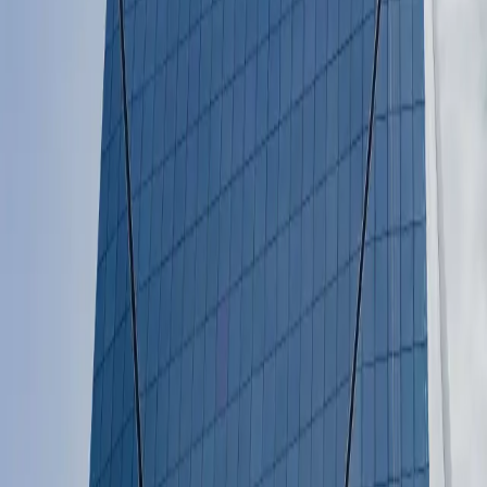
Da simulação ao
dinheiro na conta
.
01
30 segundos de formulário
Três etapas: imóvel, valores e contato. Nada de CPF nem
consulta ao seu score nesta fase.
02
Especialista no WhatsApp
Em até 2 horas úteis, uma pessoa do time — não um robô
— chama você para entender o caso.
03
Negociação em 30+ instituições
Levamos sua operação ao mercado e comparamos taxa,
prazo, CET e cláusulas, banco a banco.