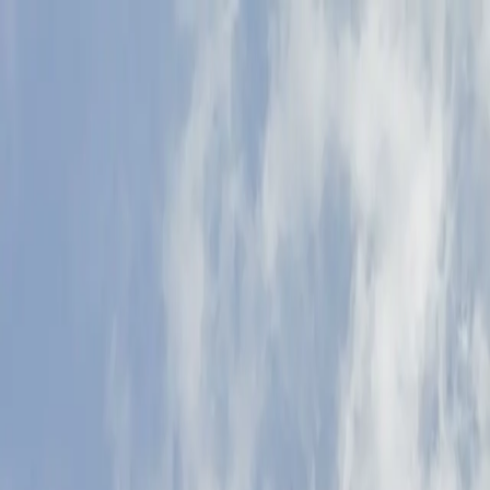
Voltar ao site
500+ operações
estruturadas desde 2019
SIMULAÇÃO · CRÉDITO COM GARANTIA DE IMÓVEL
Faça a simulação.
Um
especialista cuida do
resto.
Crédito de patrimônio não se resolve no automático.
Você dá o ponto de partida; nós analisamos,
negociamos em 30+ instituições e voltamos com a
melhor proposta para o seu caso — sem